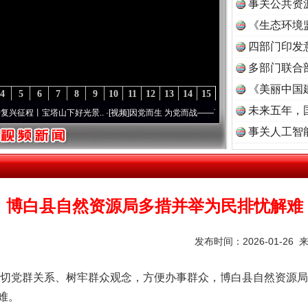
事关公共资
《生态环境
读
四部门印发
多部门联合
《美丽中国
4
5
6
7
8
9
10
11
12
13
14
15
未来五年，
塔山下好光景..
·[视频]
因党而生 为党而战——百年“纪”事⑧加强纪律..
·[视频]
牢记初心使
事关人工智
博白县自然资源局多措并举为民排忧解难
发布时间：2026-01-26 
切党群关系、树牢群众观念，方便办事群众，博白县自然资源局
难。