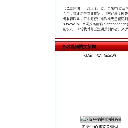
【免责声明】：以上图、文、音/视频文章
在谋一域中谋全局
之用，禁止用于商业用途，并不代表本网赞
者取得联系，若来源标注错误或无意侵犯到您的
89525216。本网投稿邮箱：355533
创权利，请转载时务必注明原创作者、来源：
全球视频图文新闻
习近平的博鳌关键词