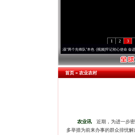
1
2
3
刻改变雪域高原..
·[视频]
永葆“两个先锋队”本色
·[视频]
牢记初心使命 奋进复兴征程丨宝
首页
»
农业农村
农业讯
近期，为进一步密
多举措为前来办事的群众排忧解