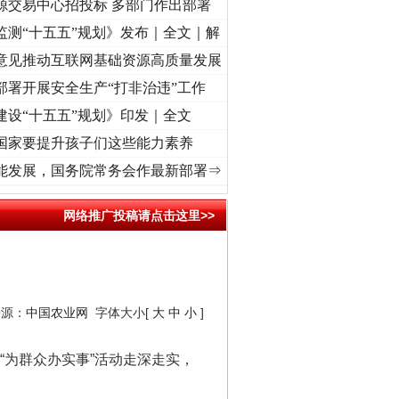
源交易中心招投标 多部门作出部署
监测“十五五”规划》发布｜全文｜解
意见推动互联网基础资源高质量发展
部署开展安全生产“打非治违”工作
建设“十五五”规划》印发｜全文
国家要提升孩子们这些能力素养
命 奋进复兴征程丨“转折之城”激荡..
·[视频]
牢记初心使命 奋进复兴征程丨红船起航处 
能发展，国务院常务会作最新部署⇒
网络推广投稿请点击这里>>
来源：
中国农业网
字体大小[
大
中
小
]
“为群众办实事”活动走深走实，