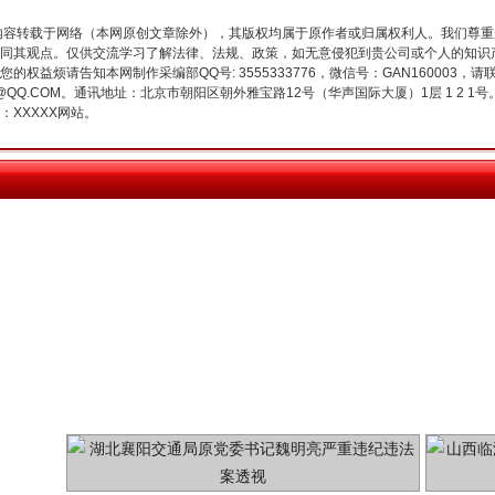
内容转载于网络（本网原创文章除外），其版权均属于原作者或归属权利人。我们尊
今年投资意愿榜揭晓
同其观点。仅供交流学习了解法律、法规、政策，如无意侵犯到贵公司或个人的知识
权益烦请告知本网制作采编部QQ号: 3555333776，微信号：GAN160003，请
3776@QQ.COM。通讯地址：北京市朝阳区朝外雅宝路12号（华声国际大厦）1层 1 
XXXXX网站。
魏明亮严重违纪违法案透视