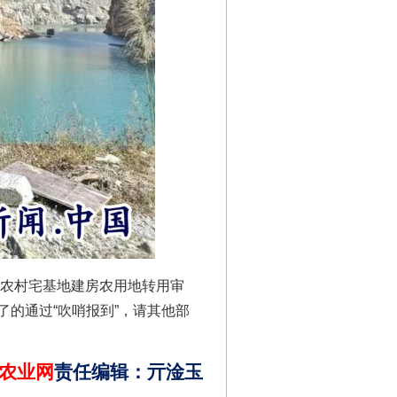
法官巧妙执行解纠纷
在农村宅基地建房农用地转用审
的通过“吹哨报到”，请其他部
农业网
责任编辑
：
亓淦玉