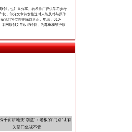
重原创，也注重分享。转发推广仅供学习参考
新中国诞生的见证
产权，部分文章转发推送时未能及时与原作
联系我们将立即删除或更正。电话：010-
2 1号。本网原创文章欢迎转载，为尊重和维护原
千亩耕地变“别墅”