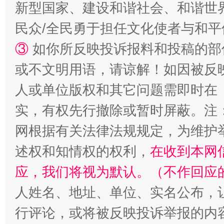
新型国家、建设和谐社会、和谐世界
民众/全民勇于担任文化使者与和
③
如你所反映投诉报料和投稿的部
漫山遍野的桃花与雪山、麦地、白藏房
除了
或不文明用语，请谅解！如因被反
人或单位版权和其它问题需即时在
实，有权先行撤除或暂时屏蔽。注
网根据有关法律法规规定，为维护
述权和知情权的权利，
在收到本网
应，我们将视为默认。（不作回应
人姓名、地址、单位、实名公布，让
招工难、用工荒背后
行评论，或将被反映投诉举报的内