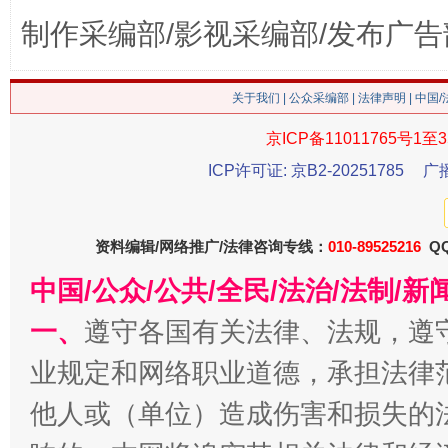
制作采编部/影视采编部/发布广告
这是一记警钟！
谢
关于我们
|
公众采编部
|
法律声明
| 中国
京ICP备11011765号1至3
ICP许可证: 京B2-20251785
广
资料编辑/网络推广/法律咨询专线：
010-89525216
QQ
中国/公众/公共/全民/法治/法制/
今
一、
遵守各国有关法律、法规，遵
在谋一域中谋全局
业规定和网络职业道德，承担法律
他人或（单位）造成伤害和损失的