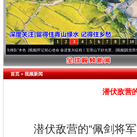
1
2
3
4
5
6
7
8
9
10
队”本色
·[视频]
牢记初心使命 奋进复兴征程丨宝塔山下好光景..
·[视频]
因党而生 为党而
首页
»
视频新闻
潜伏敌营的
潜伏敌营的“佩剑将军