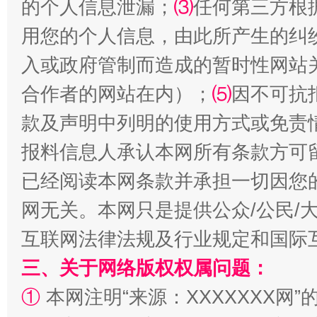
的个人信息泄漏；
⑶
任何第三方根
用您的个人信息，由此所产生的纠
入或政府管制而造成的暂时性网站
合作者的网站在内）；
⑸
因不可抗
款及声明中列明的使用方式或免责
报料信息人承认本网所有条款方可
揭批美国五大"原罪"
"炒
已经阅读本网条款并承担一切因您
网无关。本网只是提供公众/公民/
互联网法律法规及行业规定和国际
三、关于网络版权权属问题：
①
本网注明“来源：XXXXXXX网”